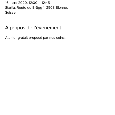
16 mars 2020, 12:00 – 12:45
Startia, Route de Brügg 1, 2503 Bienne,
Suisse
À propos de l'événement
Aterlier gratuit proposé par nos soins.
Partager cet événement
STARTIA by QUIDUX Sàrl
Route de Brügg 1 - 2502 Biel/Bienne